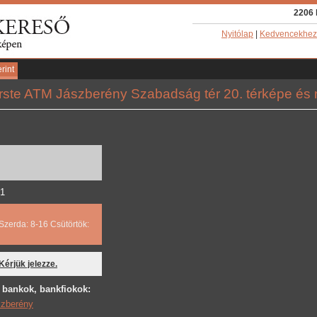
2206 
Nyitólap
|
Kedvencekhez
rint
rste ATM Jászberény Szabadság tér 20. térképe és n
21
Szerda: 8-16 Csütörtök:
 Kérjük jelezze.
 bankok, bankfiokok:
zberény