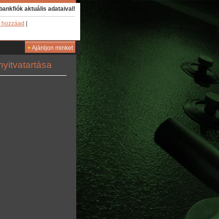
bankfiók aktuális adataival!
 hozzáad
|
+
Ajánljon minket
yitvatartása