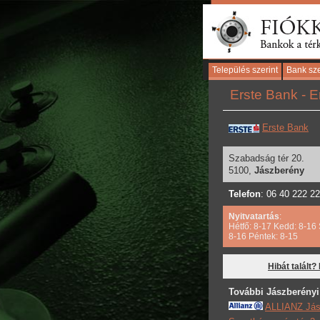
Település szerint
Bank sze
Erste Bank - E
Erste Bank
Szabadság tér 20.
5100,
Jászberény
Telefon
: 06 40 222 2
Nyitvatartás
:
Hétfő: 8-17 Kedd: 8-16 
8-16 Péntek: 8-15
Hibát talált?
További Jászberényi
ALLIANZ Jás