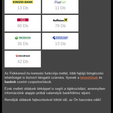
13 Db
11 Db
80 Db
78 Db
36 Db
13 Db
42 Db
Az Fiókkereső.hu keresési funkciója mellet, több fajtájú böngészési
lehetőséget is biztosít látogatói számára. Ilyenek a
települések
és
bankok
szerint csoportosítások.
Ezek mellett oldalunk térképpel is segíti a tájékozódást, amennyiben
információink alapján próbál valamelyik bankfiókhoz eljutni.
Reméljük oldalunk fejlesztésével töltött idő, az Ön hasznára válik!