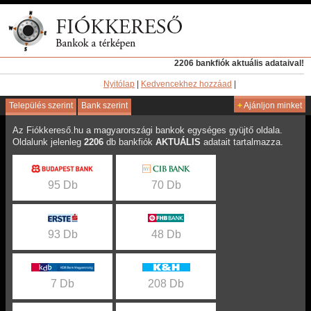
2206 bankfiók aktuális adataival!
Nyitólap
|
Kedvencekhez hozzáad
|
Település szerint
Bank szerint
+
Ajánljon minket
Az Fiókkereső.hu a magyarországi bankok egységes gyüjtő oldala.
Oldalunk jelenleg
2206
db bankfiók
AKTUÁLIS
adatait tartalmazza.
95 Db
70 Db
93 Db
48 Db
7 Db
208 Db