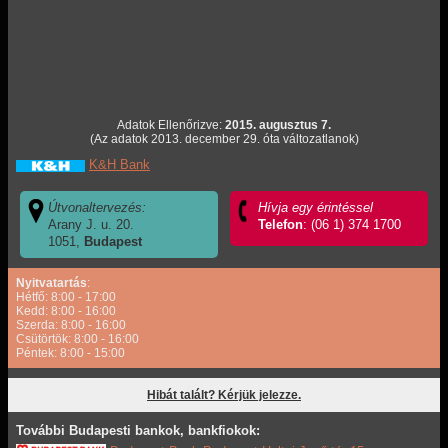
Adatok Ellenőrizve:
2015. augusztus 7.
(Az adatok 2013. december 29. óta változatlanok)
K&H Bank
Útvonaltervezés:
Hívja egy érintéssel
Arany J. u. 20.
Telefon
: (06 1) 374 1700
1051,
Budapest
Nyitvatartás
:
Hétfő: 8:00 - 17:00
Kedd: 8:00 - 16:00
Szerda: 8:00 - 16:00
Csütörtök: 8:00 - 16:00
Péntek: 8:00 - 15:00
Hibát talált? Kérjük jelezze.
További Budapesti bankok, bankfiokok: