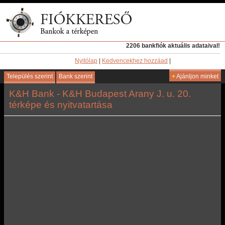
2206 bankfiók aktuális adataival!
Nyitólap
|
Kedvencekhez hozzáad
|
Település szerint
Bank szerint
+
Ajánljon minket
K&H Bank - K&H Budapest Arany J. u. 20.
térképe és nyitvatartása