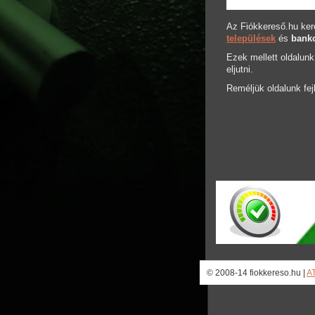
Az Fiókkereső.hu kere
települések
és
bank
Ezek mellett oldalunk
eljutni.
Reméljük oldalunk fejl
© 2008-14 fiokkereso.hu |
A