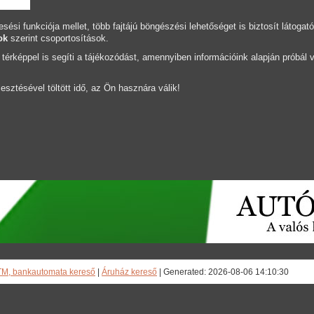
sési funkciója mellet, több fajtájú böngészési lehetőséget is biztosít látogat
ok
szerint csoportosítások.
 térképpel is segíti a tájékozódást, amennyiben információink alapján próbál
esztésével töltött idő, az Ön hasznára válik!
TM, bankautomata kereső
|
Áruház kereső
| Generated: 2026-08-06 14:10:30