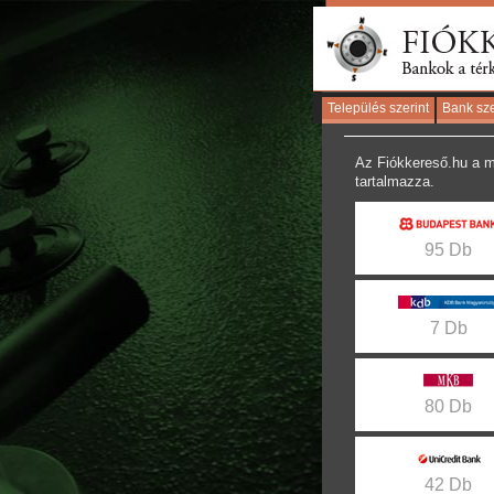
Település szerint
Bank sze
Az Fiókkereső.hu a m
tartalmazza.
95 Db
7 Db
80 Db
42 Db