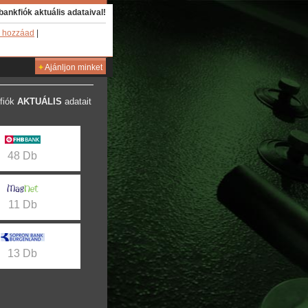
bankfiók aktuális adataival!
 hozzáad
|
+
Ajánljon minket
fiók
AKTUÁLIS
adatait
48 Db
11 Db
13 Db