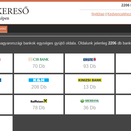
2206 
Nyitólap
|
Kedvencekhez
rint
agyarországi bankok egységes gyüjtő oldala. Oldalunk jelenleg
2206
db bank
70 Db
93 Db
208 Db
13 Db
78 Db
36 Db