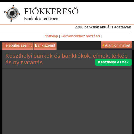
2206 bankfiók aktuális adataival!
Nyitólap
|
Kedvencekhez hozzáad
|
Település szerint
Bank szerint
+
Ajánljon minket
Keszthelyi bankok és bankfiókok: címek, térkép
és nyitvatartás
Keszthelyi ATMek