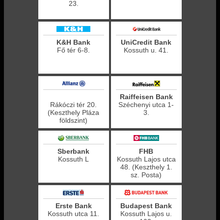
23.
K&H Bank
UniCredit Bank
Fő tér 6-8.
Kossuth u. 41.
Raiffeisen Bank
Rákóczi tér 20.
Széchenyi utca 1-
(Keszthely Pláza
3.
földszint)
Sberbank
FHB
Kossuth L
Kossuth Lajos utca
48. (Keszthely 1.
sz. Posta)
Erste Bank
Budapest Bank
Kossuth utca 11.
Kossuth Lajos u.