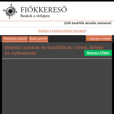
2206 bankfiók aktuális adataival!
Nyitólap
|
Kedvencekhez hozzáad
|
Település szerint
Bank szerint
+
Ajánljon minket
Miskolci bankok és bankfiókok: címek, térkép
és nyitvatartás
Miskolci ATMek