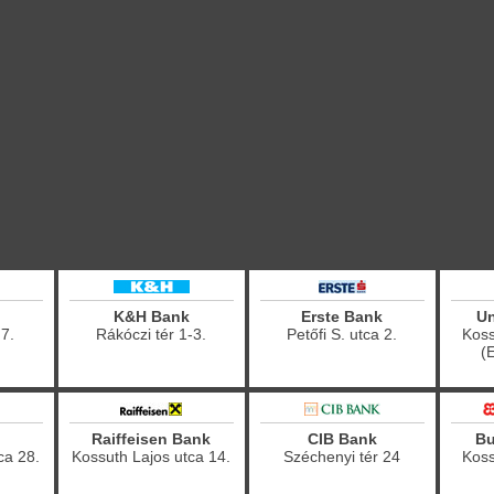
K&H Bank
Erste Bank
Un
 7.
Rákóczi tér 1-3.
Petőfi S. utca 2.
Koss
(
Raiffeisen Bank
CIB Bank
Bu
ca 28.
Kossuth Lajos utca 14.
Széchenyi tér 24
Koss