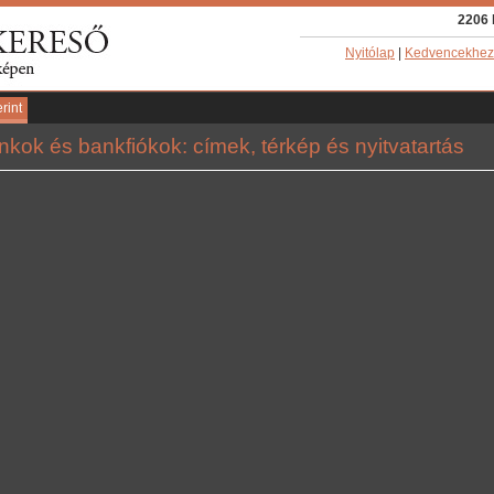
2206 
Nyitólap
|
Kedvencekhez
rint
kok és bankfiókok: címek, térkép és nyitvatartás