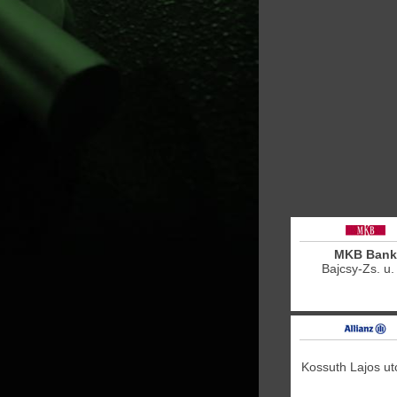
MKB Bank
Bajcsy-Zs. u.
Kossuth Lajos ut