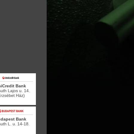
iCredit Bank
uth Lajos u. 14.
Erzsébet Ház)
dapest Bank
uth L. u. 14-18.