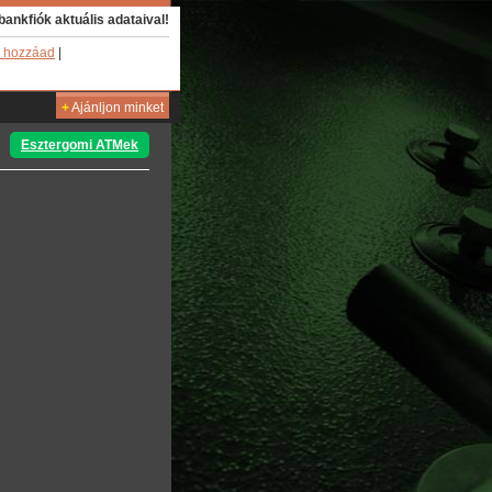
bankfiók aktuális adataival!
 hozzáad
|
+
Ajánljon minket
Esztergomi ATMek