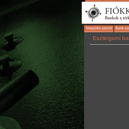
Település szerint
Bank sze
Esztergomi ban