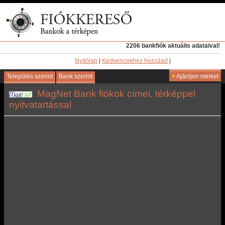
2206 bankfiók aktuális adataival!
Nyitólap
|
Kedvencekhez hozzáad
|
Település szerint
Bank szerint
+
Ajánljon minket
MagNet Bank fiókok címei, térképpel
nyitvatartással