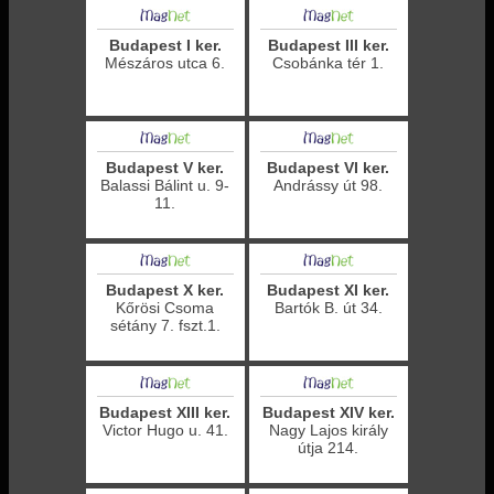
Budapest I ker.
Budapest III ker.
Mészáros utca 6.
Csobánka tér 1.
Budapest V ker.
Budapest VI ker.
Balassi Bálint u. 9-
Andrássy út 98.
11.
Budapest X ker.
Budapest XI ker.
Kőrösi Csoma
Bartók B. út 34.
sétány 7. fszt.1.
Budapest XIII ker.
Budapest XIV ker.
Victor Hugo u. 41.
Nagy Lajos király
útja 214.