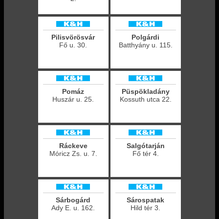
Pilisvörösvár
Polgárdi
Fő u. 30.
Batthyány u. 115.
Pomáz
Püspökladány
Huszár u. 25.
Kossuth utca 22.
Ráckeve
Salgótarján
Móricz Zs. u. 7.
Fő tér 4.
Sárbogárd
Sárospatak
Ady E. u. 162.
Hild tér 3.