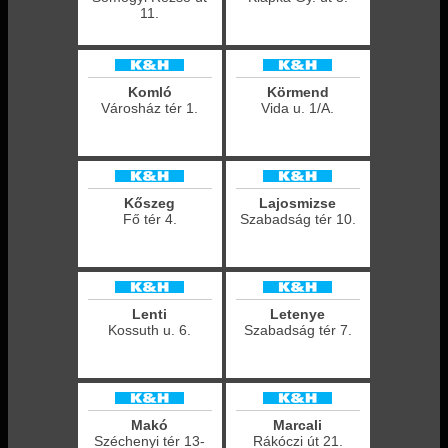
11.
Komló
Körmend
Városház tér 1.
Vida u. 1/A.
Kőszeg
Lajosmizse
Fő tér 4.
Szabadság tér 10.
Lenti
Letenye
Kossuth u. 6.
Szabadság tér 7.
Makó
Marcali
Széchenyi tér 13-
Rákóczi út 21.