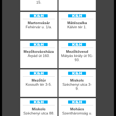
15.
Martonvásár
Mátészalka
Fehérvár u. 1/a.
Kálvin tér 1.
Mezőkovácsháza
Mezőkövesd
Árpád út 160.
Mátyás király út 91-
93.
Mezőtúr
Miskolc
Kossuth tér 3-5.
Széchenyi utca 3-
9.
Miskolc
Mohács
Széchenyi utca 88.
Szentháromság u.