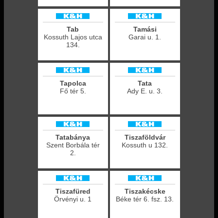
Tab
Tamási
Kossuth Lajos utca
Garai u. 1.
134.
Tapolca
Tata
Fő tér 5.
Ady E. u. 3.
Tatabánya
Tiszaföldvár
Szent Borbála tér
Kossuth u 132.
2.
Tiszafüred
Tiszakécske
Örvényi u. 1
Béke tér 6. fsz. 13.