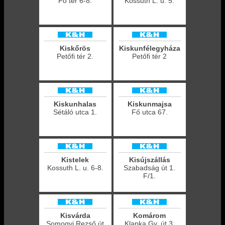
Fő tér 6-8.
Kossuth L. u. 5.
Kiskőrös
Kiskunfélegyháza
Petőfi tér 2.
Petőfi tér 2
Kiskunhalas
Kiskunmajsa
Sétáló utca 1.
Fő utca 67.
Kistelek
Kisújszállás
Kossuth L. u. 6-8.
Szabadság út 1.
F/1.
Kisvárda
Komárom
Somogyi Rezső út
Klapka Gy. út 3.