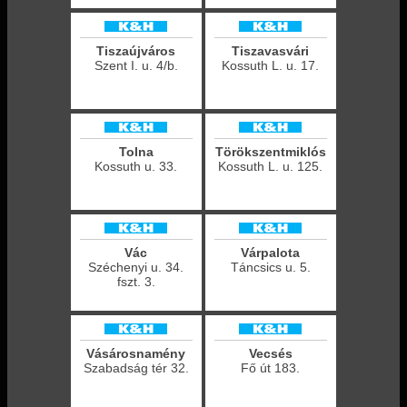
Tiszaújváros
Tiszavasvári
Szent I. u. 4/b.
Kossuth L. u. 17.
Tolna
Törökszentmiklós
Kossuth u. 33.
Kossuth L. u. 125.
Vác
Várpalota
Széchenyi u. 34.
Táncsics u. 5.
fszt. 3.
Vásárosnamény
Vecsés
Szabadság tér 32.
Fő út 183.