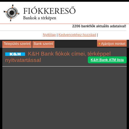
2206 bankfiók aktuális adataival!
Nyitólap
|
Kedvencekhez hozzáad
|
Település szerint
Bank szerint
+
Ajánljon minket
K&H Bank fiókok címei, térképpel
nyitvatartással
K&H Bank ATM lista