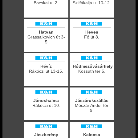
Bocskai u. 2.
Szilfákalja u. 10-12.
Hatvan
Heves
Grassalkovich út 3-
Fő út 8.
5
Hévíz
Hódmezővásárhely
Rákóczi út 13-15.
Kossuth tér 5.
Jánoshalma
Jászárokszállás
Rákóczi út 10.
Móczár Andor tér
9.
Jászberény
Kalocsa