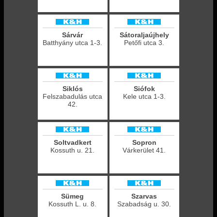
Sárvár
Sátoraljaújhely
Batthyány utca 1-3.
Petőfi utca 3.
Siklós
Siófok
Felszabadulás utca
Kele utca 1-3.
42.
Soltvadkert
Sopron
Kossuth u. 21.
Várkerület 41.
Sümeg
Szarvas
Kossuth L. u. 8.
Szabadság u. 30.