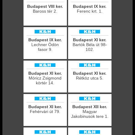
Budapest VIII ker.
Budapest IX ker.
Baross tér 2.
Ferenc krt. 1.
Budapest IX ker.
Budapest XI ker.
Lechner Ödön
Bartók Béla út 98-
fasor 9.
102.
Budapest XI ker.
Budapest XI ker.
Móricz Zsigmond
Rétköz utca 5.
körtér 14.
Budapest XI ker.
Budapest XII ker.
Fehérvári út 79.
Magyar
Jakobinusok tere 1.