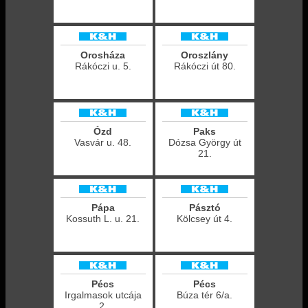
Orosháza
Oroszlány
Rákóczi u. 5.
Rákóczi út 80.
Ózd
Paks
Vasvár u. 48.
Dózsa György út
21.
Pápa
Pásztó
Kossuth L. u. 21.
Kölcsey út 4.
Pécs
Pécs
Irgalmasok utcája
Búza tér 6/a.
2.