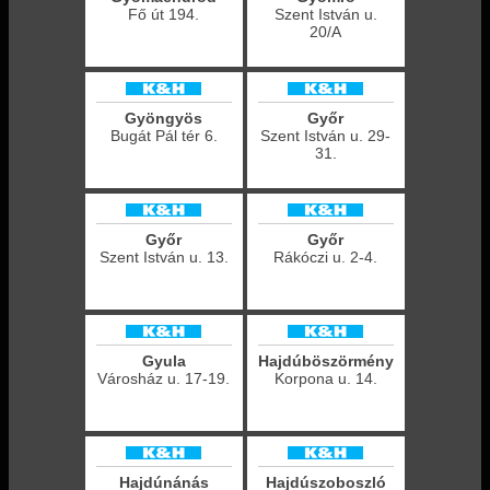
Fő út 194.
Szent István u.
20/A
Gyöngyös
Győr
Bugát Pál tér 6.
Szent István u. 29-
31.
Győr
Győr
Szent István u. 13.
Rákóczi u. 2-4.
Gyula
Hajdúböszörmény
Városház u. 17-19.
Korpona u. 14.
Hajdúnánás
Hajdúszoboszló