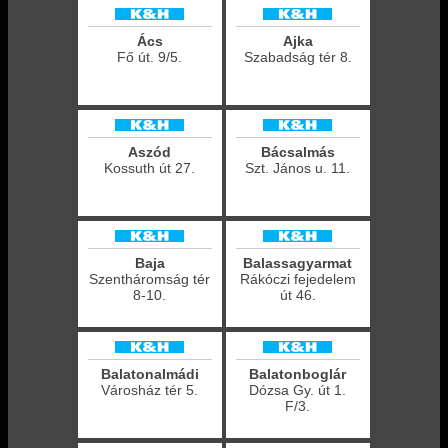
Ács
Ajka
Fő út. 9/5.
Szabadság tér 8.
Aszód
Bácsalmás
Kossuth út 27.
Szt. János u. 11.
Baja
Balassagyarmat
Szentháromság tér
Rákóczi fejedelem
8-10.
út 46.
Balatonalmádi
Balatonboglár
Városház tér 5.
Dózsa Gy. út 1.
F/3.