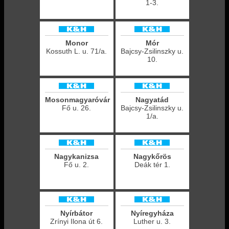
1-3.
Monor
Mór
Kossuth L. u. 71/a.
Bajcsy-Zsilinszky u.
10.
Mosonmagyaróvár
Nagyatád
Fő u. 26.
Bajcsy-Zsilinszky u.
1/a.
Nagykanizsa
Nagykőrös
Fő u. 2.
Deák tér 1.
Nyírbátor
Nyíregyháza
Zrínyi Ilona út 6.
Luther u. 3.