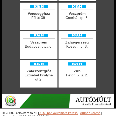
Veresegyház
Veszprém
Fő út 39.
Cserhát ltp. 8.
Veszprém
Zalaegerszeg
Budapest utca 6.
Kossuth u. 8.
Zalaszentgrót
Zirc
Erzsébet királyné
Petőfi S. u. 2.
út 2.
© 2008-14 fiokkereso.hu |
ATM, bankautomata kereső
|
Áruház kereső
|