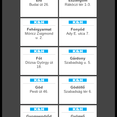
Érd
Esztergom
Budai út 26.
Rákóczi tér 1-3.
Fehérgyarmat
Fonyód
Móricz Zsigmond
Ady E. utca 7.
u. 2.
Fót
Gárdony
Dózsa György út
Szabadság u. 5.
18.
Göd
Gödöllő
Pesti út 46.
Szabadság tér 6.
Gyomaendrőd
Gyömrő