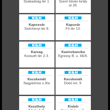
Szabadság tér 1.
Szent István király
út 28.
Kaposvár
Kapuvár
Széchenyi tér 8.
Fő tér 13.
Karcag
Kazincbarcika
Kossuth tér 2-3.
Egressy B. u. 46/A.
Kecskemét
Kecskemét
Nagykőrösi u.9/a
Dobó krt. 9.
Keszthely
Kisbér