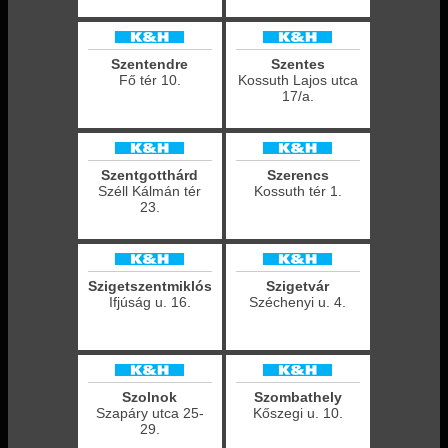
Szentendre
Szentes
Fő tér 10.
Kossuth Lajos utca
17/a.
Szentgotthárd
Szerencs
Széll Kálmán tér
Kossuth tér 1.
23.
Szigetszentmiklós
Szigetvár
Ifjúság u. 16.
Széchenyi u. 4.
Szolnok
Szombathely
Szapáry utca 25-
Kőszegi u. 10.
29.