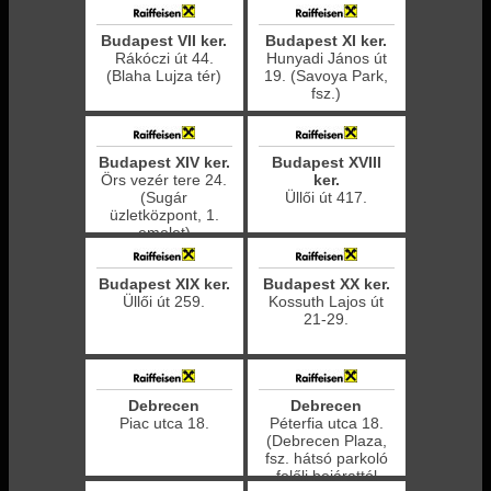
Budapest VII ker.
Budapest XI ker.
Rákóczi út 44.
Hunyadi János út
(Blaha Lujza tér)
19. (Savoya Park,
fsz.)
Budapest XIV ker.
Budapest XVIII
Örs vezér tere 24.
ker.
(Sugár
Üllői út 417.
üzletközpont, 1.
emelet)
Budapest XIX ker.
Budapest XX ker.
Üllői út 259.
Kossuth Lajos út
21-29.
Debrecen
Debrecen
Piac utca 18.
Péterfia utca 18.
(Debrecen Plaza,
fsz. hátsó parkoló
felőli bejárattól