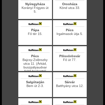
Nyíregyháza
Orosháza
Korányi Frigyes út
Könd utca 33.
5.
Pápa
Pécs
Fő tér 15.
Irgalmasok útja 5.
Pécs
Pilisvörösvár
Bajcsy-Zsilinszky
Fő út 77.
utca 11. (Árkád,
buszpályaudvar
felöli bejárattól
jobbra)
Salgótarján
Sárvár
Bem út 2-3.
Batthyány utca 12.