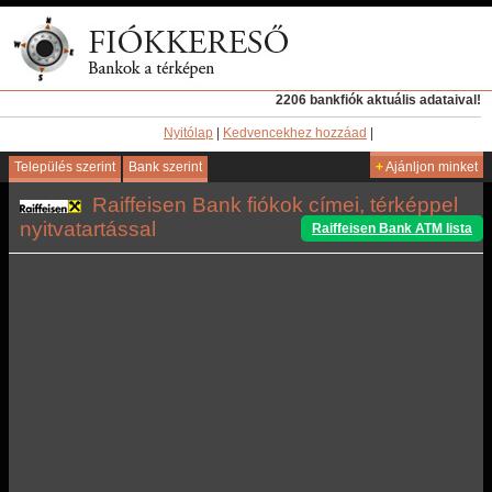
2206 bankfiók aktuális adataival!
Nyitólap
|
Kedvencekhez hozzáad
|
Település szerint
Bank szerint
+
Ajánljon minket
Raiffeisen Bank fiókok címei, térképpel
nyitvatartással
Raiffeisen Bank ATM lista