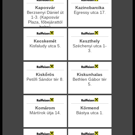
Kaposvár
Kazincbarcika
Berzsenyi Dániel út
Egressy utca 17.
1-3. (Kaposvár
Plaza, főbejárattól
balra)
Kecskemét
Keszthely
Kisfaludy utca 5.
Széchenyi utca 1-
3.
Kiskőrös
Kiskunhalas
Petőfi Sándor tér 8.
Bethlen Gábor tér
5.
Komárom
Körmend
Mártírok útja 14.
Bástya utca 1.