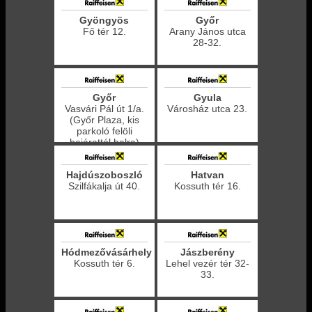
Gyöngyös
Győr
Fő tér 12.
Arany János utca
28-32.
Győr
Gyula
Vasvári Pál út 1/a.
Városház utca 23.
(Győr Plaza, kis
parkoló felöli
bejárattól balra)
Hajdúszoboszló
Hatvan
Szilfákalja út 40.
Kossuth tér 16.
Hódmezővásárhely
Jászberény
Kossuth tér 6.
Lehel vezér tér 32-
33.