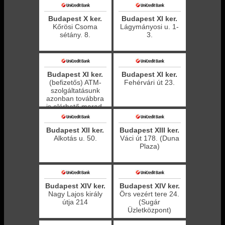
Budapest X ker.
Budapest XI ker.
Kőrösi Csoma
Lágymányosi u. 1-
sétány. 8.
3.
Budapest XI ker.
Budapest XI ker.
(befizetős) ATM-
Fehérvári út 23.
szolgáltatásunk
azonban továbbra
is elérhető marad.
Budapest XII ker.
Budapest XIII ker.
Alkotás u. 50.
Váci út 178. (Duna
Plaza)
Budapest XIV ker.
Budapest XIV ker.
Nagy Lajos király
Örs vezért tere 24.
útja 214
(Sugár
Üzletközpont)