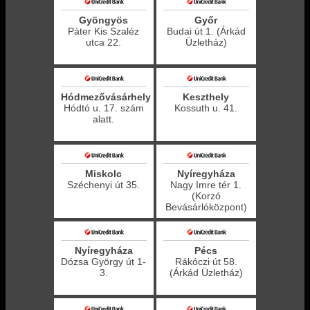
Gyöngyös
Győr
Páter Kis Szaléz
Budai út 1. (Árkád
utca 22.
Üzletház)
Hódmezővásárhely
Keszthely
Hódtó u. 17. szám
Kossuth u. 41.
alatt.
Miskolc
Nyíregyháza
Széchenyi út 35.
Nagy Imre tér 1.
(Korzó
Bevásárlóközpont)
Nyíregyháza
Pécs
Dózsa György út 1-
Rákóczi út 58.
3.
(Árkád Üzletház)