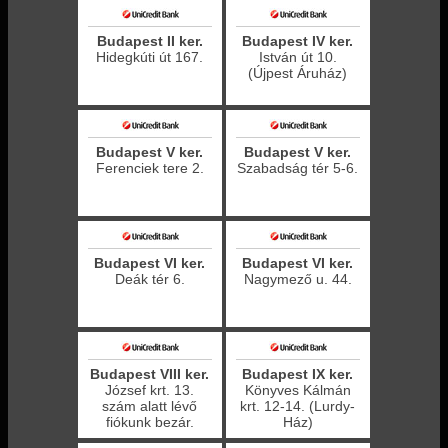
Budapest II ker.
Budapest IV ker.
Hidegkúti út 167.
István út 10.
(Újpest Áruház)
Budapest V ker.
Budapest V ker.
Ferenciek tere 2.
Szabadság tér 5-6.
Budapest VI ker.
Budapest VI ker.
Deák tér 6.
Nagymező u. 44.
Budapest VIII ker.
Budapest IX ker.
József krt. 13.
Könyves Kálmán
szám alatt lévő
krt. 12-14. (Lurdy-
fiókunk bezár.
Ház)