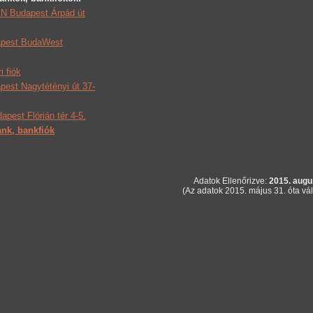
 Budapest Árpád út
apest BudaWest
 fiók
pest Nagytétényi út 37-
pest Flórián tér 4-5.
nk, bankfiók
Adatok Ellenőrizve:
2015. augu
(Az adatok 2015. május 31. óta vál