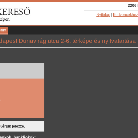
2206 
Nyitólap
|
Kedvencekhez
rint
pest Dunavirág utca 2-6. térképe és nyitvatartása
0
 Kérjük jelezze.
ankok, bankfiokok: