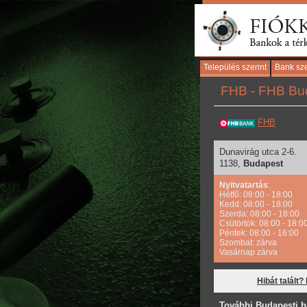
Település szerint
Bank sze
FHB - FHB Buda
FHB
Dunavirág utca 2-6.
1138,
Budapest
Nyitvatartás
:
Hétfő: 08:00 - 18:00
Kedd: 08:00 - 18:00
Szerda: 08:00 - 18:00
Csütörtök: 08:00 - 18:0
Péntek: 08:00 - 16:00
Szombat: zárva
Vasárnap zárva
Hibát talált?
További Budapesti b