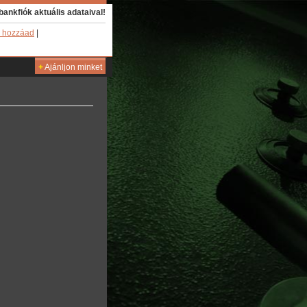
bankfiók aktuális adataival!
 hozzáad
|
+
Ajánljon minket