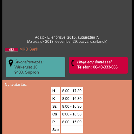
Adatok Ellenőrizve:
2015. augusztus 7.
(Az adatok 2013. december 29. óta változatlanok)
MKB Bank
Útvonaltervezés:
Hívja egy érintéssel
Várkerület 16.
Telefon
: 06-40-333-666
9400,
Sopron
Nyitvatartás
:
H
8:00 - 17:30
K
8:00 - 16:30
Sz
8:00 - 16:30
Cs
8:00 - 16:30
P
8:00 - 15:00
Szo
-