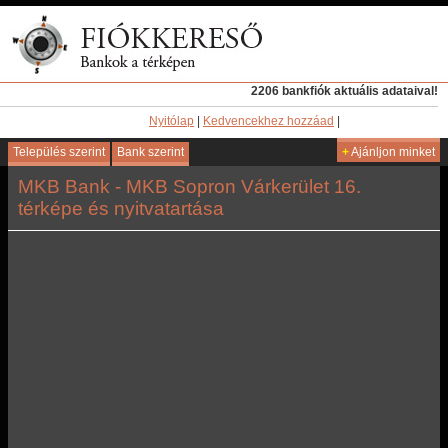
2206 bankfiók aktuális adataival!
Nyitólap
|
Kedvencekhez hozzáad
|
Település szerint
Bank szerint
+
Ajánljon minket
MKB Bank - MKB Sopron Várkerület 16.
térképe és nyitvatartása