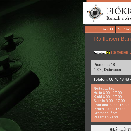
Település szerint
Bank sze
Raiffeisen Ban
Raiffeisen 
Piac utca 18.
4024,
Debrecen
Telefon
: 06-40-48-48-
Nyitvatartás
:
Hétfő 8:00 - 17:00
Kedd 8:00 - 17:00
Szerda 8:00 - 17:00
Csütörtök 8:00 - 16:30
Péntek 8:00 - 16:00
Szombat Zárva
Vasárnap Zárva
Hibát talált?