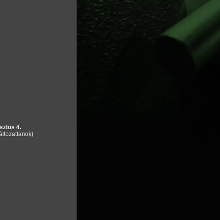
sztus 4.
áltozatlanok)