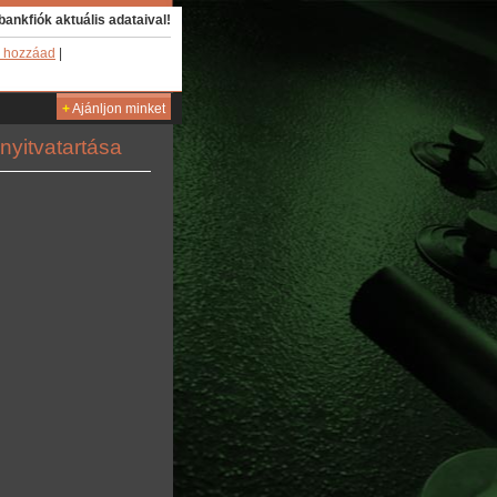
bankfiók aktuális adataival!
 hozzáad
|
+
Ajánljon minket
nyitvatartása