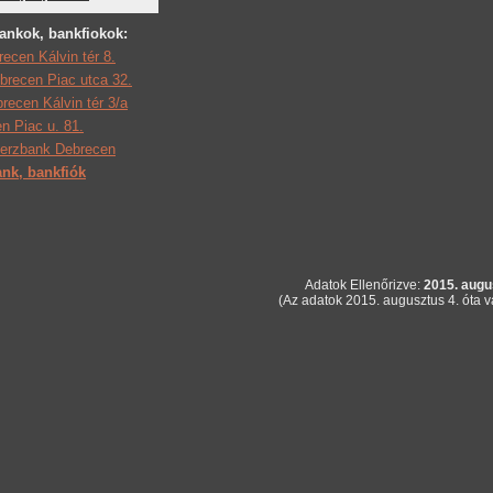
ankok, bankfiokok:
ecen Kálvin tér 8.
brecen Piac utca 32.
ecen Kálvin tér 3/a
 Piac u. 81.
rzbank Debrecen
nk, bankfiók
Adatok Ellenőrizve:
2015. augu
(Az adatok 2015. augusztus 4. óta v