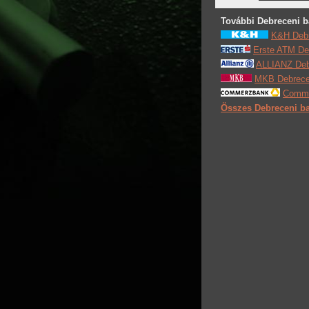
További Debreceni b
K&H Debr
Erste ATM De
ALLIANZ Debr
MKB Debrecen
Comme
Összes Debreceni ba