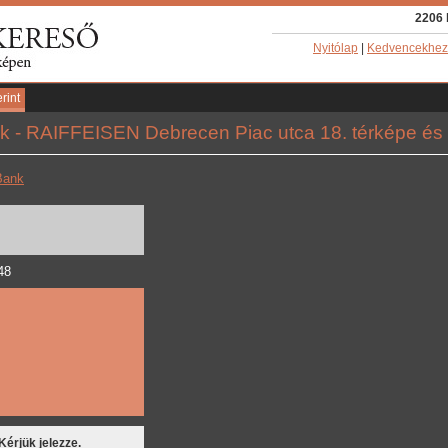
2206 
Nyitólap
|
Kedvencekhez
rint
k - RAIFFEISEN Debrecen Piac utca 18. térképe és 
Bank
48
 Kérjük jelezze.