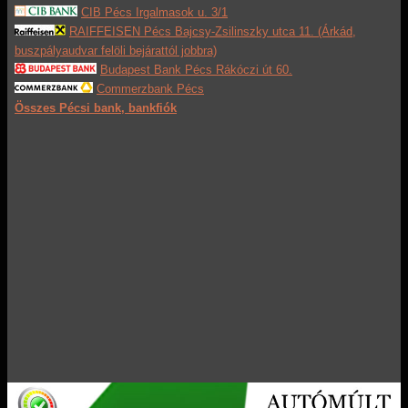
CIB Pécs Irgalmasok u. 3/1
RAIFFEISEN Pécs Bajcsy-Zsilinszky utca 11. (Árkád,
buszpályaudvar felöli bejárattól jobbra)
Budapest Bank Pécs Rákóczi út 60.
Commerzbank Pécs
Összes Pécsi bank, bankfiók