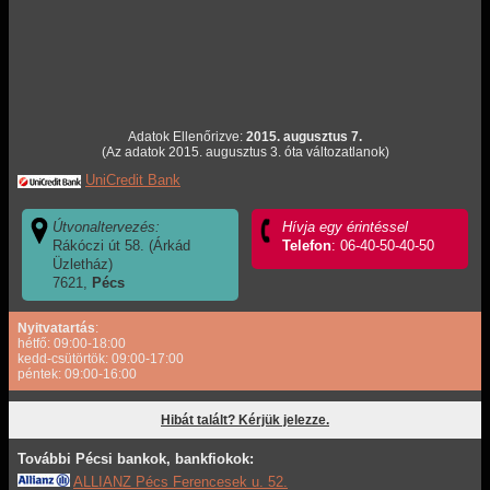
Adatok Ellenőrizve:
2015. augusztus 7.
(Az adatok 2015. augusztus 3. óta változatlanok)
UniCredit Bank
Útvonaltervezés:
Hívja egy érintéssel
Rákóczi út 58. (Árkád
Telefon
: 06-40-50-40-50
Üzletház)
7621,
Pécs
Nyitvatartás
:
hétfő: 09:00-18:00
kedd-csütörtök: 09:00-17:00
péntek: 09:00-16:00
Hibát talált? Kérjük jelezze.
További Pécsi bankok, bankfiokok:
ALLIANZ Pécs Ferencesek u. 52.