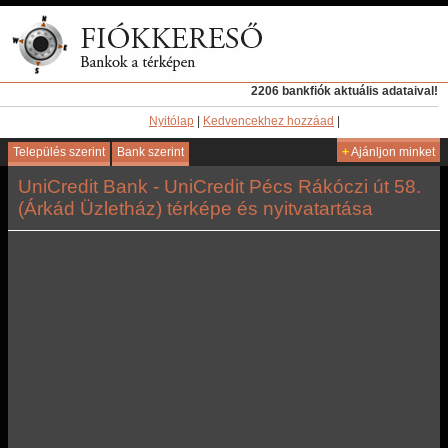
2206 bankfiók aktuális adataival!
Nyitólap
|
Kedvencekhez hozzáad
|
Település szerint
Bank szerint
+
Ajánljon minket
UniCredit Bank - UniCredit Pécs Rákóczi út 58.
(Árkád Üzletház) térképe és nyitvatartása