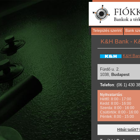
Település szerint
Bank sze
K&H Bank - K&
K&H Ban
Fürdő u. 2.
1038,
Budapest
Telefon
: (06 1) 430 3
Nyitvatartás
:
Hétfő: 8:00 - 17:00
Kedd: 8:00 - 16:00
Szerda: 8:00 - 16:00
Csütörtök: 8:00 - 16:00
Péntek: 8:00 - 15:00
Hibát talált?