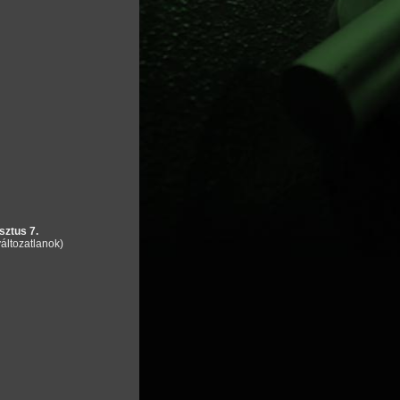
sztus 7.
áltozatlanok)