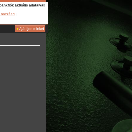
bankfiók aktuális adataival!
 hozzáad
|
+
Ajánljon minket