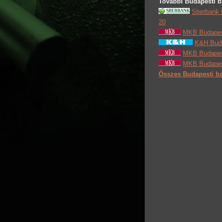
További Budapesti b
Sberbank 
20
MKB Budapest
K&H Buda
MKB Budapest
MKB Budapest
Összes Budapesti ba