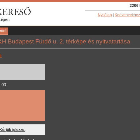
2206 
Nyitólap
|
Kedvencekhez
rint
H Budapest Fürdő u. 2. térképe és nyitvatartása
k
8 00
 Kérjük jelezze.