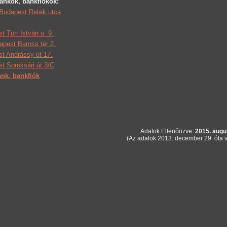
ankok, bankfiokok:
Budapest Retek utca
 Türr István u. 9.
pest Baross tér 2.
 Andrássy út 17.
 Soroksári út 3/C
nk, bankfiók
Adatok Ellenőrizve:
2015. augu
(Az adatok 2013. december 29. óta v