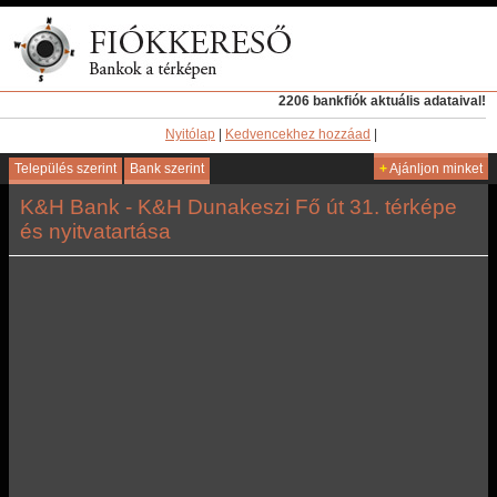
2206 bankfiók aktuális adataival!
Nyitólap
|
Kedvencekhez hozzáad
|
Település szerint
Bank szerint
+
Ajánljon minket
K&H Bank - K&H Dunakeszi Fő út 31. térképe
és nyitvatartása