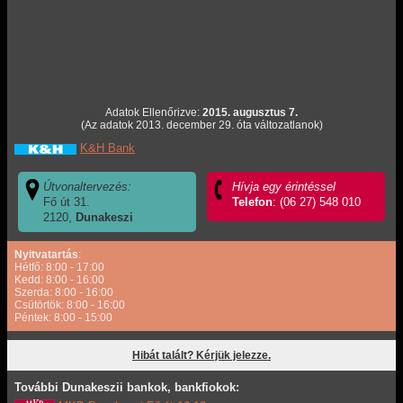
Adatok Ellenőrizve:
2015. augusztus 7.
(Az adatok 2013. december 29. óta változatlanok)
K&H Bank
Útvonaltervezés:
Hívja egy érintéssel
Fő út 31.
Telefon
: (06 27) 548 010
2120,
Dunakeszi
Nyitvatartás
:
Hétfő: 8:00 - 17:00
Kedd: 8:00 - 16:00
Szerda: 8:00 - 16:00
Csütörtök: 8:00 - 16:00
Péntek: 8:00 - 15:00
Hibát talált? Kérjük jelezze.
További Dunakeszii bankok, bankfiokok: