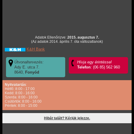
Adatok Ellenőrizve:
2015. augusztus 7.
(Az adatok 2014. április 7. óta változatlanok)
K&H Bank
Útvonaltervezés:
Hívja egy érintéssel
Ady E. utca 7.
Telefon
: (06 85) 562 960
8640,
Fonyód
Nyitvatartás
:
Hétfő: 8:00 - 17:00
Kedd: 8:00 - 16:00
Szerda: 8:00 - 16:00
Csütörtök: 8:00 - 16:00
Péntek: 8:00 - 15:00
Hibát talált? Kérjük jelezze.