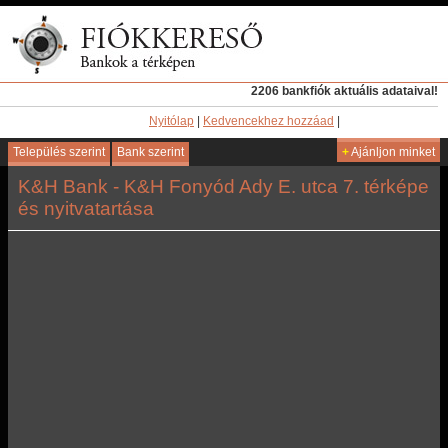
2206 bankfiók aktuális adataival!
Nyitólap
|
Kedvencekhez hozzáad
|
Település szerint
Bank szerint
+
Ajánljon minket
K&H Bank - K&H Fonyód Ady E. utca 7. térképe
és nyitvatartása