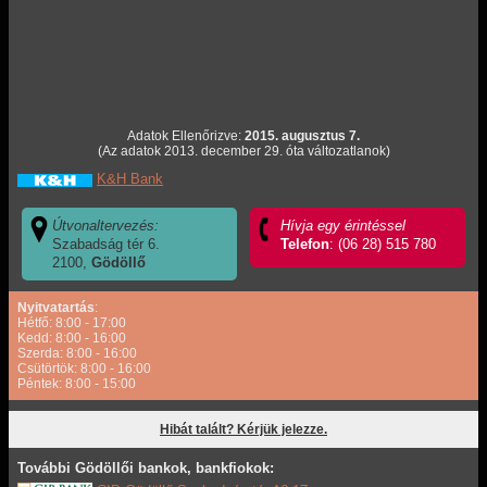
Adatok Ellenőrizve:
2015. augusztus 7.
(Az adatok 2013. december 29. óta változatlanok)
K&H Bank
Útvonaltervezés:
Hívja egy érintéssel
Szabadság tér 6.
Telefon
: (06 28) 515 780
2100,
Gödöllő
Nyitvatartás
:
Hétfő: 8:00 - 17:00
Kedd: 8:00 - 16:00
Szerda: 8:00 - 16:00
Csütörtök: 8:00 - 16:00
Péntek: 8:00 - 15:00
Hibát talált? Kérjük jelezze.
További Gödöllői bankok, bankfiokok: