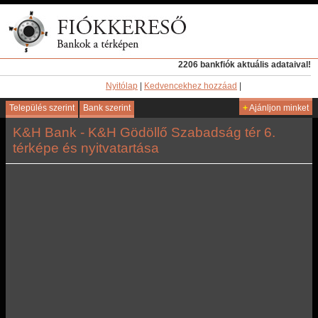
2206 bankfiók aktuális adataival!
Nyitólap
|
Kedvencekhez hozzáad
|
Település szerint
Bank szerint
+
Ajánljon minket
K&H Bank - K&H Gödöllő Szabadság tér 6.
térképe és nyitvatartása