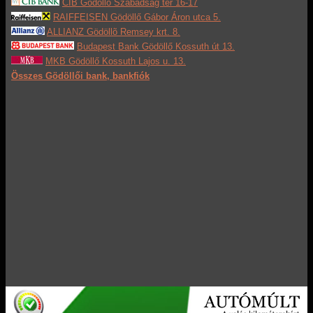
CIB Gödöllő Szabadság tér 16-17
RAIFFEISEN Gödöllő Gábor Áron utca 5.
ALLIANZ Gödöllõ Remsey krt. 8.
Budapest Bank Gödöllő Kossuth út 13.
MKB Gödöllő Kossuth Lajos u. 13.
Összes Gödöllői bank, bankfiók