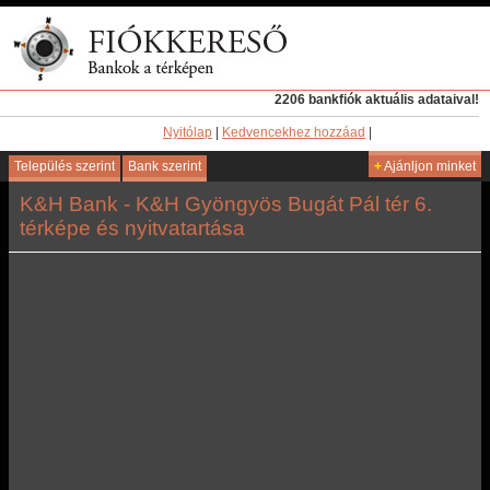
2206 bankfiók aktuális adataival!
Nyitólap
|
Kedvencekhez hozzáad
|
Település szerint
Bank szerint
+
Ajánljon minket
K&H Bank - K&H Gyöngyös Bugát Pál tér 6.
térképe és nyitvatartása