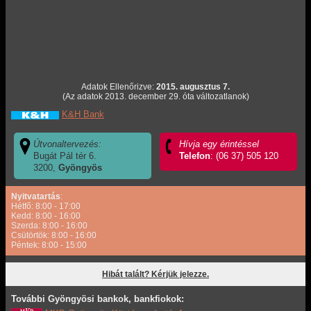
Adatok Ellenőrizve:
2015. augusztus 7.
(Az adatok 2013. december 29. óta változatlanok)
K&H Bank
Útvonaltervezés:
Hívja egy érintéssel
Bugát Pál tér 6.
Telefon
: (06 37) 505 120
3200,
Gyöngyös
Nyitvatartás
:
Hétfő: 8:00 - 17:00
Kedd: 8:00 - 16:00
Szerda: 8:00 - 16:00
Csütörtök: 8:00 - 16:00
Péntek: 8:00 - 15:00
Hibát talált? Kérjük jelezze.
További Gyöngyösi bankok, bankfiokok: