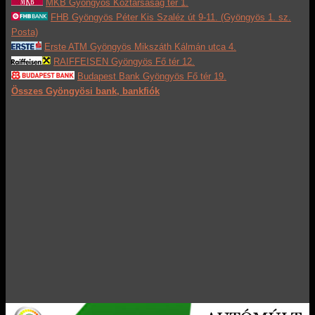
MKB Gyöngyös Köztársaság tér 1.
FHB Gyöngyös Péter Kis Szaléz út 9-11. (Gyöngyös 1. sz.
Posta)
Erste ATM Gyöngyös Mikszáth Kálmán utca 4.
RAIFFEISEN Gyöngyös Fő tér 12.
Budapest Bank Gyöngyös Fő tér 19.
Összes Gyöngyösi bank, bankfiók