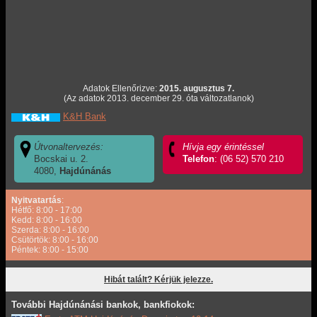
Adatok Ellenőrizve:
2015. augusztus 7.
(Az adatok 2013. december 29. óta változatlanok)
K&H Bank
Útvonaltervezés:
Hívja egy érintéssel
Bocskai u. 2.
Telefon
: (06 52) 570 210
4080,
Hajdúnánás
Nyitvatartás
:
Hétfő: 8:00 - 17:00
Kedd: 8:00 - 16:00
Szerda: 8:00 - 16:00
Csütörtök: 8:00 - 16:00
Péntek: 8:00 - 15:00
Hibát talált? Kérjük jelezze.
További Hajdúnánási bankok, bankfiokok: