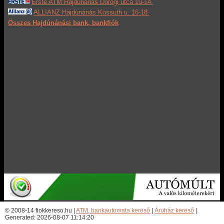
Erste ATM Hajdúnánás Dorogi utca 10-14.
ALLIANZ Hajdúnánás Kossuth u. 16-18.
Összes Hajdúnánási bank, bankfiók
© 2008-14 fiokkereso.hu |
ATM, bankautomata kereső
|
Áruház kereső
|
Generated: 2026-08-07 11:14:20