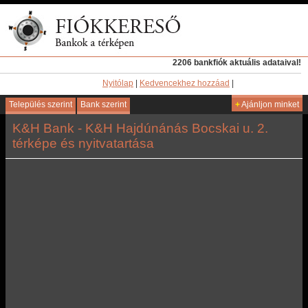
2206 bankfiók aktuális adataival!
Nyitólap
|
Kedvencekhez hozzáad
|
Település szerint
Bank szerint
+
Ajánljon minket
K&H Bank - K&H Hajdúnánás Bocskai u. 2.
térképe és nyitvatartása