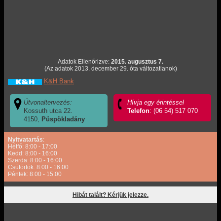
Adatok Ellenőrizve:
2015. augusztus 7.
(Az adatok 2013. december 29. óta változatlanok)
K&H Bank
Útvonaltervezés:
Hívja egy érintéssel
Kossuth utca 22.
Telefon
: (06 54) 517 070
4150,
Püspökladány
Nyitvatartás
:
Hétfő: 8:00 - 17:00
Kedd: 8:00 - 16:00
Szerda: 8:00 - 16:00
Csütörtök: 8:00 - 16:00
Péntek: 8:00 - 15:00
Hibát talált? Kérjük jelezze.