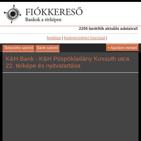
2206 bankfiók aktuális adataival!
Nyitólap
|
Kedvencekhez hozzáad
|
Település szerint
Bank szerint
+
Ajánljon minket
K&H Bank - K&H Püspökladány Kossuth utca
22. térképe és nyitvatartása