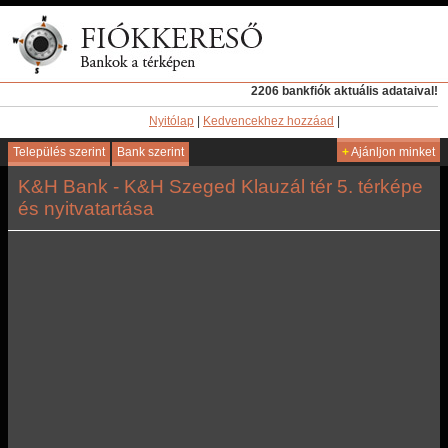
2206 bankfiók aktuális adataival!
Nyitólap
|
Kedvencekhez hozzáad
|
Település szerint
Bank szerint
+
Ajánljon minket
K&H Bank - K&H Szeged Klauzál tér 5. térképe
és nyitvatartása