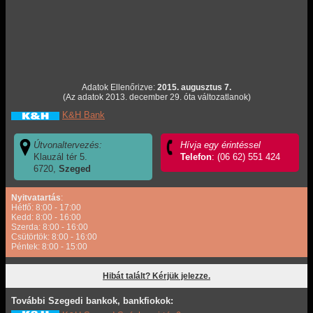
Adatok Ellenőrizve:
2015. augusztus 7.
(Az adatok 2013. december 29. óta változatlanok)
K&H Bank
Útvonaltervezés:
Hívja egy érintéssel
Klauzál tér 5.
Telefon
: (06 62) 551 424
6720,
Szeged
Nyitvatartás
:
Hétfő: 8:00 - 17:00
Kedd: 8:00 - 16:00
Szerda: 8:00 - 16:00
Csütörtök: 8:00 - 16:00
Péntek: 8:00 - 15:00
Hibát talált? Kérjük jelezze.
További Szegedi bankok, bankfiokok: