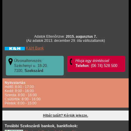
Adatok Ellenőrizve:
2015. augusztus 7.
(Az adatok 2013. december 29. óta változatlanok)
K&H Bank
Útvonaltervezés:
Hívja egy érintéssel
Széchenyi u. 18-20.
Telefon
: (06 74) 528 500
7100,
Szekszárd
Nyitvatartás
:
Hétfő: 8:00 - 17:00
Kedd: 8:00 - 16:00
Szerda: 8:00 - 16:00
Csütörtök: 8:00 - 16:00
Péntek: 8:00 - 15:00
Hibát talált? Kérjük jelezze.
További Szekszárdi bankok, bankfiokok: