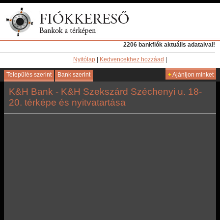
2206 bankfiók aktuális adataival!
Nyitólap
|
Kedvencekhez hozzáad
|
Település szerint
Bank szerint
+
Ajánljon minket
K&H Bank - K&H Szekszárd Széchenyi u. 18-
20. térképe és nyitvatartása