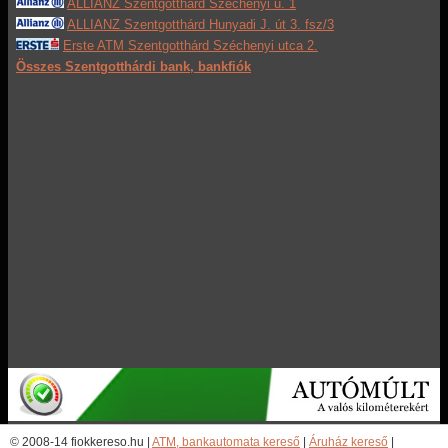
ALLIANZ Szentgotthárd Széchenyi u. 1
ALLIANZ Szentgotthárd Hunyadi J. út 3. fsz/3
Erste ATM Szentgotthárd Széchenyi utca 2.
Összes Szentgotthárdi bank, bankfiók
© 2008-14 fiokkereso.hu |
ATM, bankautomata kereső
|
Áruház kereső
|