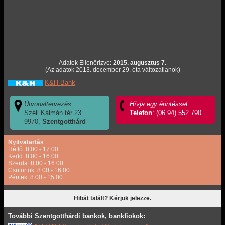
Adatok Ellenőrizve:
2015. augusztus 7.
(Az adatok 2013. december 29. óta változatlanok)
K&H Bank
Útvonaltervezés:
Hívja egy érintéssel
Széll Kálmán tér 23.
Telefon
: (06 94) 552 790
9970,
Szentgotthárd
Nyitvatartás
:
Hétfő: 8:00 - 17:00
Kedd: 8:00 - 16:00
Szerda: 8:00 - 16:00
Csütörtök: 8:00 - 16:00
Péntek: 8:00 - 15:00
Hibát talált? Kérjük jelezze.
További Szentgotthárdi bankok, bankfiokok: