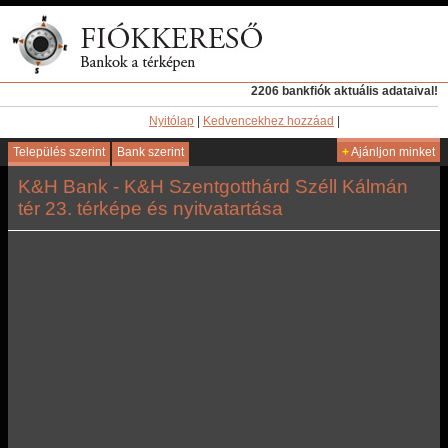
2206 bankfiók aktuális adataival!
Nyitólap
|
Kedvencekhez hozzáad
|
Település szerint
Bank szerint
+
Ajánljon minket
K&H Bank - K&H Szentgotthárd Széll Kálmán
tér 23. térképe és nyitvatartása