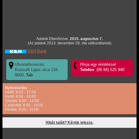
Adatok Ellenőrizve:
2015. augusztus 7.
(Az adatok 2013. december 29. óta változatlanok)
K&H Bank
Útvonaltervezés:
Hívja egy érintéssel
Kossuth Lajos utca 134.
Telefon
: (06 84) 525 940
8660,
Tab
Nyitvatartás
:
Hétfő: 8:00 - 17:00
Kedd: 8:00 - 16:00
Szerda: 8:00 - 16:00
Csütörtök: 8:00 - 16:00
Péntek: 8:00 - 15:00
Hibát talált? Kérjük jelezze.