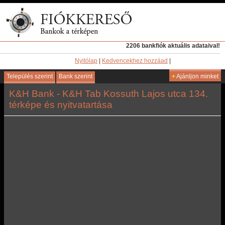
2206 bankfiók aktuális adataival!
Nyitólap
|
Kedvencekhez hozzáad
|
Település szerint
Bank szerint
+
Ajánljon minket
K&H Bank - K&H Tab Kossuth Lajos utca 134.
térképe és nyitvatartása