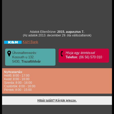
Adatok Ellenőrizve:
2015. augusztus 7.
(Az adatok 2013. december 29. óta változatlanok)
K&H Bank
Útvonaltervezés:
Hívja egy érintéssel
Kossuth u 132.
Telefon
: (06 56) 570 010
5430,
Tiszaföldvár
Nyitvatartás
:
Hétfő: 8:00 - 17:00
Kedd: 8:00 - 16:00
Szerda: 8:00 - 16:00
Csütörtök: 8:00 - 16:00
Péntek: 8:00 - 15:00
Hibát talált? Kérjük jelezze.