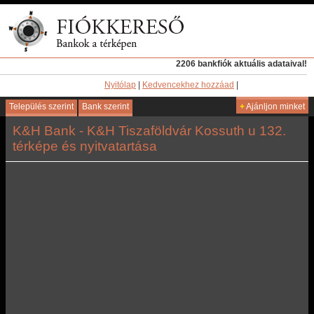
2206 bankfiók aktuális adataival!
Nyitólap
|
Kedvencekhez hozzáad
|
Település szerint
Bank szerint
+
Ajánljon minket
K&H Bank - K&H Tiszaföldvár Kossuth u 132.
térképe és nyitvatartása