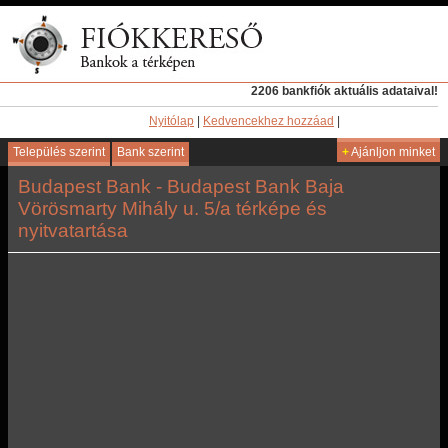
2206 bankfiók aktuális adataival!
Nyitólap
|
Kedvencekhez hozzáad
|
Település szerint
Bank szerint
+
Ajánljon minket
Budapest Bank - Budapest Bank Baja
Vörösmarty Mihály u. 5/a térképe és
nyitvatartása