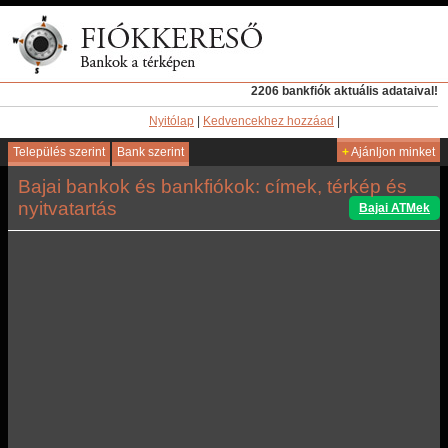
2206 bankfiók aktuális adataival!
Nyitólap
|
Kedvencekhez hozzáad
|
Település szerint
Bank szerint
+
Ajánljon minket
Bajai bankok és bankfiókok: címek, térkép és
nyitvatartás
Bajai ATMek