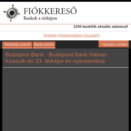
2206 bankfiók aktuális adataival!
Nyitólap
|
Kedvencekhez hozzáad
|
Település szerint
Bank szerint
+
Ajánljon minket
Budapest Bank - Budapest Bank Hatvan
Kossuth tér 23. térképe és nyitvatartása