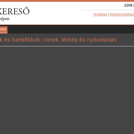
2206 
Nyitólap
|
Kedvencekhez
rint
 és bankfiókok: címek, térkép és nyitvatartás