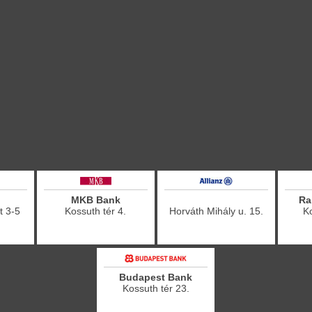
MKB Bank
Ra
t 3-5
Kossuth tér 4.
Horváth Mihály u. 15.
Ko
Budapest Bank
Kossuth tér 23.