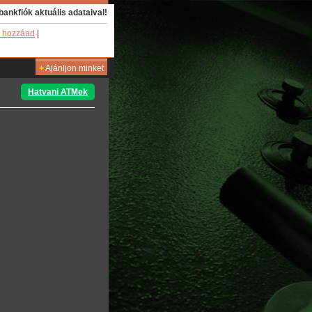
bankfiók aktuális adataival!
 hozzáad
|
+
Ajánljon minket
Hatvani ATMek