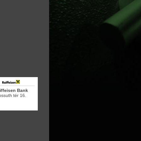
iffeisen Bank
ssuth tér 16.