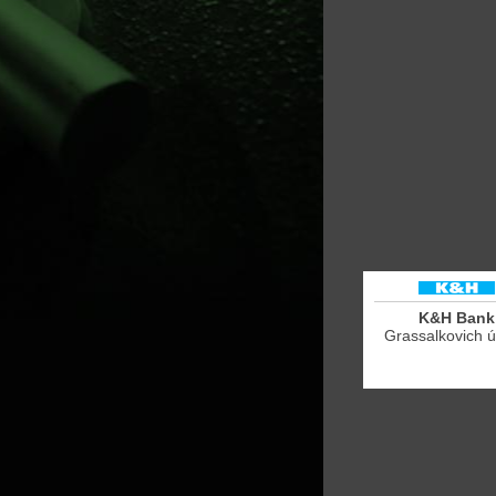
K&H Bank
Grassalkovich ú