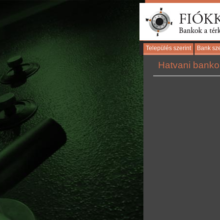
Település szerint
Bank sze
Hatvani bankok