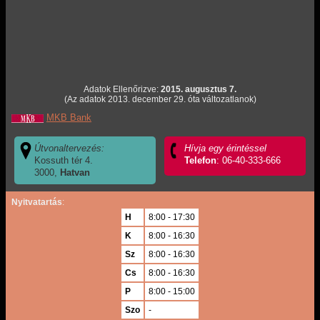
Adatok Ellenőrizve:
2015. augusztus 7.
(Az adatok 2013. december 29. óta változatlanok)
MKB Bank
Útvonaltervezés:
Hívja egy érintéssel
Kossuth tér 4.
Telefon
: 06-40-333-666
3000,
Hatvan
Nyitvatartás
:
H
8:00 - 17:30
K
8:00 - 16:30
Sz
8:00 - 16:30
Cs
8:00 - 16:30
P
8:00 - 15:00
Szo
-