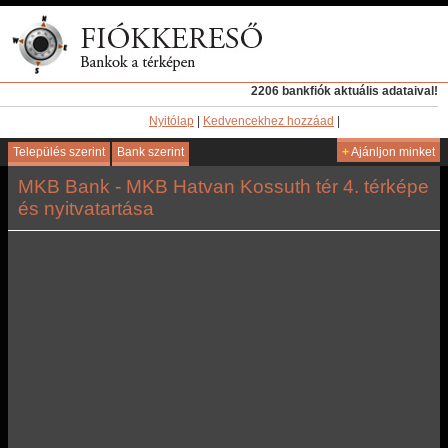
2206 bankfiók aktuális adataival!
Nyitólap
|
Kedvencekhez hozzáad
|
Település szerint
Bank szerint
+
Ajánljon minket
MKB Bank - MKB Hatvan Kossuth tér 4. térképe
és nyitvatartása