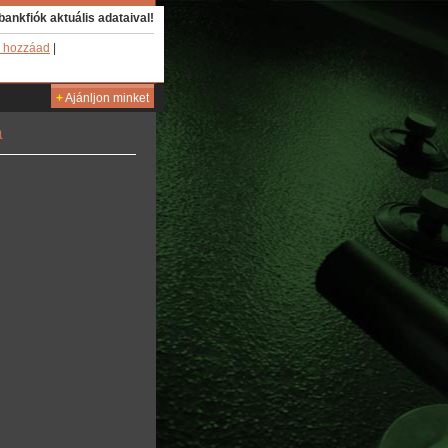
bankfiók aktuális adataival!
 hozzáad
|
+
Ajánljon minket
a