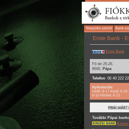
Település szerint
Bank sze
Erste Bank - E
Erste Bank
Fő tér 25-26.
8500,
Pápa
Telefon
: 06 40 222 2
Nyitvatartás
:
Hétfő: 8-17 Kedd: 8-16 
8-16 Péntek: 8-15
Hibát talált?
További Pápai banko
Kinizs