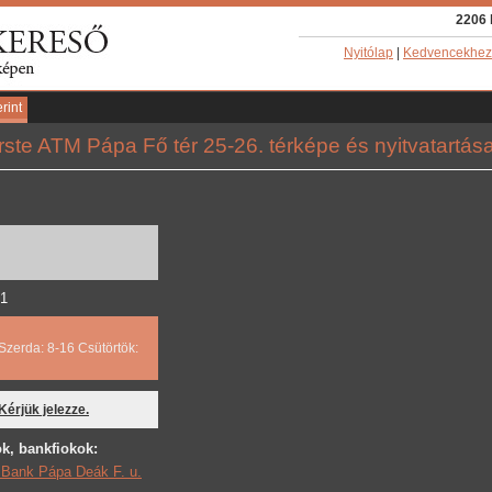
2206 
Nyitólap
|
Kedvencekhez
rint
rste ATM Pápa Fő tér 25-26. térképe és nyitvatartás
21
Szerda: 8-16 Csütörtök:
 Kérjük jelezze.
k, bankfiokok:
i Bank Pápa Deák F. u.