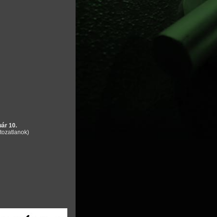
uár 10.
tozatlanok)