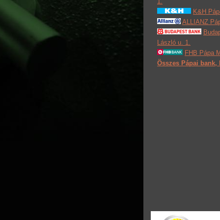
1.
K&H Pápa
ALLIANZ Páp
Budap
László u. 1.
FHB Pápa Má
Összes Pápai bank, 