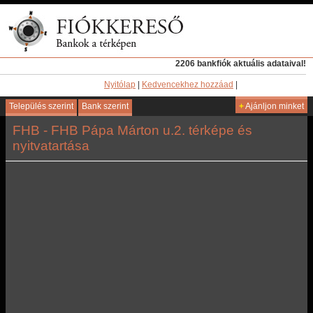
2206 bankfiók aktuális adataival!
Nyitólap
|
Kedvencekhez hozzáad
|
Település szerint
Bank szerint
+
Ajánljon minket
FHB - FHB Pápa Márton u.2. térképe és
nyitvatartása