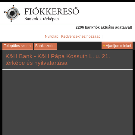
2206 bankfiók aktuális adataival!
Nyitólap
|
Kedvencekhez hozzáad
|
Település szerint
Bank szerint
+
Ajánljon minket
K&H Bank - K&H Pápa Kossuth L. u. 21.
térképe és nyitvatartása