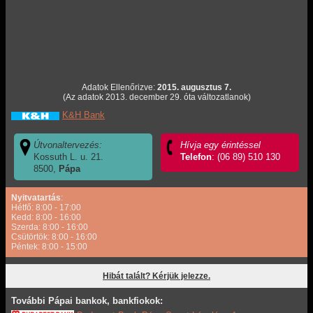
Adatok Ellenőrizve:
2015. augusztus 7.
(Az adatok 2013. december 29. óta változatlanok)
K&H Bank
Útvonaltervezés:
Hívja egy érintéssel
Kossuth L. u. 21.
Telefon
: (06 89) 510 130
8500,
Pápa
Nyitvatartás
:
Hétfő: 8:00 - 17:00
Kedd: 8:00 - 16:00
Szerda: 8:00 - 16:00
Csütörtök: 8:00 - 16:00
Péntek: 8:00 - 15:00
Hibát talált? Kérjük jelezze.
További Pápai bankok, bankfiokok: